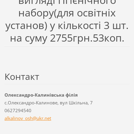
вигляді гігієнічного
набору(для освітніх
установ) у кількості 3 шт.
на суму 2755грн.53коп.
Контакт
Олександро-Калинівська філія
с.Олександро-Калинове, вул Шкільна, 7
0627294540
alkalino
v_osh@uk
r.net