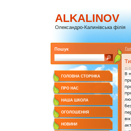
ALKALINOV
Олександро-Калинівська філія
Пошук
Гол
Ти
11.0
В 
ГОЛОВНА СТОРІНКА
пр
пр
ПРО НАС
пр
лю
НАША ШКОЛА
бе
пе
ОГОЛОШЕННЯ
ві
НОВИНИ
ак