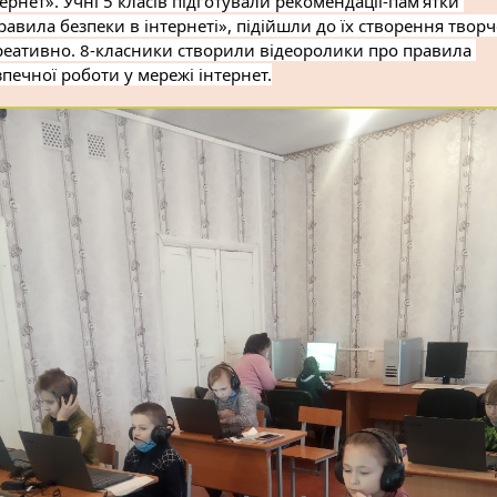
ернет». Учні 5 класів підготували рекомендації-пам’ятки 
равила безпеки в інтернеті», підійшли до їх створення творчо
креативно. 8-класники створили відеоролики про правила 
зпечної роботи у мережі інтернет.