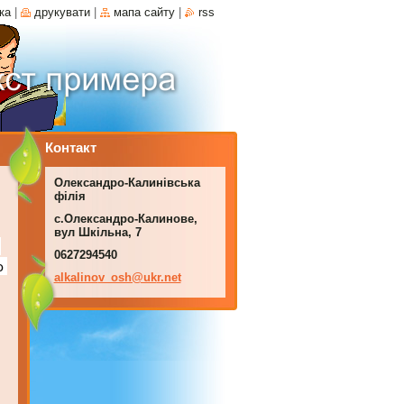
ка
|
друкувати
|
мапа сайту
|
rss
Контакт
Олександро-Калинівська
філія
с.Олександро-Калинове,
вул Шкільна, 7
0627294540
 
alkalino
v_osh@uk
r.net