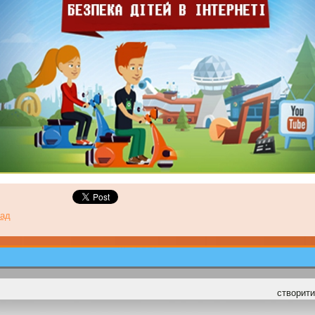
ад
cтворити