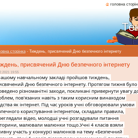
головна сторін
овна сторінка
-
Тиждень, присвячений Дню безпечного інтернету
ждень, присвячений Дню безпечного інтернету
2.2021 19:55
нашому навчальному закладі пройшов тиждень, 
исвячений Дню безпечного інтернету. Протягом тижня було 
оведено різноманітні заходи, покликані привернути увагу до
облем, пов’язаних навіть з таким корисним винаходом 
дства як інтернет. Під час уроків учні обговорювали умови 
зпечного користування інтернетом, складали правила, 
реглядали відео, молодші учні розгадували питання 
кторини, малювали малюнки тощо.Учні 4 класів взяли 
тивну участь у конкурсі малюнків на тему «Безпечний 