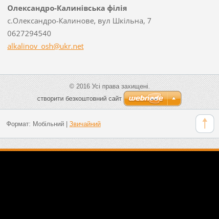
Олександро-Калинівська філія
с.Олександро-Калинове, вул Шкільна, 7
0627294540
alkalino
v_osh@uk
r.net
© 2016 Усі права захищені.
cтворити безкоштовний сайт
Формат:
Мобільний
|
Звичайний