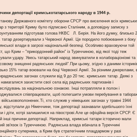
чини депортації кримськотатарського народу в 1944 р.
танову Державного комітету оборони СРСР про виселення всіх кримськи
ар з території Криму було підписано Сталіним, а доповідну записку з
рунтуванням підготував голова НКВС Л. Берія. На його думку, близько 
. татар дезертирували з Червоної Армії. Це породило побоювання з боку
янської влади в загрозі національній безпеці. Особливо враховуючи той
т, що Крим – "прикордонний район" із Туреччиною, від якої тоді теж
кували удару. Увесь татарський народ звинуватили в колабораціонізмі та
совому знищенні радянських людей".При цьому, згідно з даними історикі
зько 15% татар воювали на боці Червоної Армії. За різними джерелами, 
ирадянських загонах служили від 9 до 20 тис. кримських татар. Деякі з
 намагалися захистити свої села від радянських партизанів і
еслідувань за національною ознакою. Інші потрапляли в полон і
оджувалися співпрацювати, щоб полегшити умови перебування в табора
 військовополонених.Ті, хто служив у німецьких загонах у травні 1944
у, відступали до Німеччини, тож депортації зазнавали здебільшого їхні
ки і діти, котрі залишилися на півострові.Але це офіційна версія СРСР. Є
й інші причини депортації. Наприклад, кримські татари історично мали
ний зв'язок із Туреччиною. Радянська влада вбачала в Туреччині
енційного суперника, а Крим був стратегічним плацдармом у разі