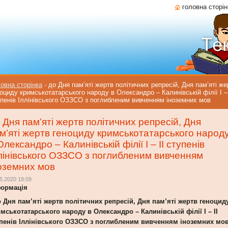
головна сторін
овна сторінка
-
до Дня пам’яті жертв політичних репресій, Дня пам’яті же
оциду кримськотатарського народу в Олександро – Калинівській філії І – 
пенів Іллінівського ОЗЗСО з поглибленим вивченням іноземних мов
 Дня пам’яті жертв політичних репресій, Дня
м’яті жертв геноциду кримськотатарського народ
Олександро – Калинівській філії І – ІІ ступенів
лінівського ОЗЗСО з поглибленим вивченням
оземних мов
5.2020 18:09
формація
Дня пам’яті жертв політичних репресій, Дня пам’яті жертв геноцид
мськотатарського народу в Олександро – Калинівській філії І – ІІ
пенів Іллінівського ОЗЗСО з поглибленим вивченням іноземних мо