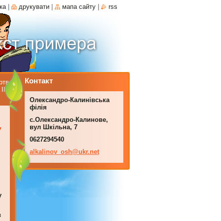
ка
|
друкувати
|
мапа сайту
|
rss
Контакт
ртв
ІІ
Олександро-Калинівська
філія
с.Олександро-Калинове,
вул Шкільна, 7
у
0627294540
alkalino
v_osh@uk
r.net
у
в