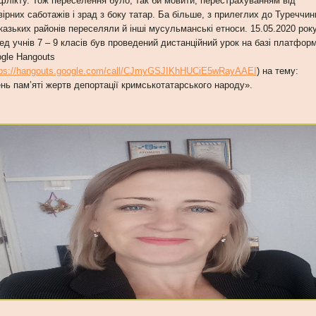
флікту. Тож переселення було, так би мовити, перестрахуванням від
вірних саботажів і зрад з боку татар. Ба більше, з прилеглих до Туреччин
казьких районів переселяли й інші мусульманські етноси. 15.05.2020 рок
ед учнів 7 – 9 класів був проведений дистанційний урок на базі платфор
gle Hangouts
tps://hangouts.google.com/call/CJmyGSJIKhHUCiE5wRayAAEI
) на тему:
нь пам’яті жертв депортації кримськотатарського народу».