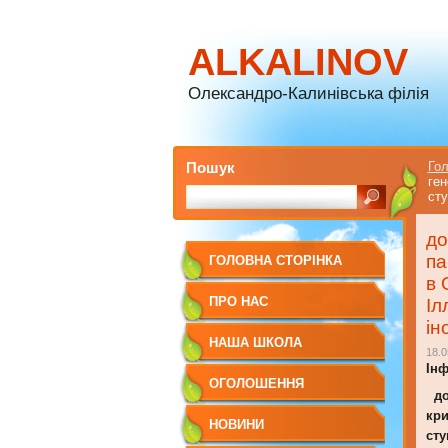
ALKALINOV
Олександро-Калинівська філія
Пошук
Гол
ген
сту
до
па
ГОЛОВНА СТОРІНКА
в 
ПРО НАС
Іл
ін
НАША ШКОЛА
18.0
Ін
ОГОЛОШЕННЯ
до 
кри
НОВИНИ
сту