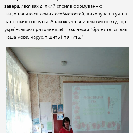
завершився захід, який сприяв формуванню
національно свідомих особистостей, виховував в учнів
патріотичні почуття. А також учні дійшли висновку, що
українською прикольніше!!! Тож нехай "бринить, співає
наша мова, чарує, тішить і п'янить."