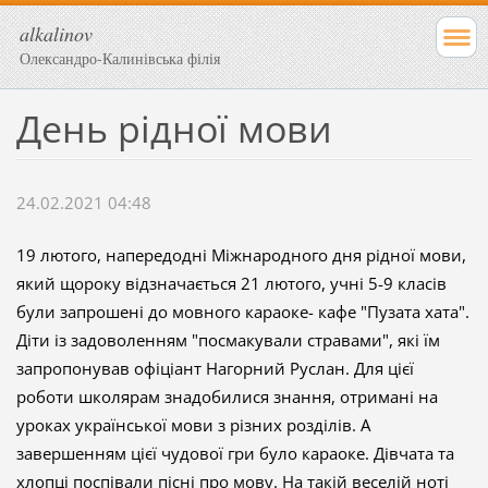
alkalinov
Олександро-Калинівська філія
День рідної мови
24.02.2021 04:48
19 лютого, напередодні Міжнародного дня рідної мови,
який щороку відзначається 21 лютого, учні 5-9 класів
були запрошені до мовного караоке- кафе "Пузата хата".
Діти із задоволенням "посмакували стравами", які їм
запропонував офіціант Нагорний Руслан. Для цієї
роботи школярам знадобилися знання, отримані на
уроках української мови з різних розділів. А
завершенням цієї чудової гри було караоке. Дівчата та
хлопці поспівали пісні про мову. На такій веселій ноті