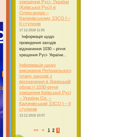
хрещення Русі- України
(Київської Русі) в
Олександро –
Калинівському ЗЗСО І –
ІІ ступенів
17.12.2018 11:55
Інформація щодо
проведення заходів
відзначення 1030 – річчя
хрещення Русі- України...
Інформація щодо
виконання Регіонального
плану заходів з
відзначення в Донецькій
області 1030-річчя
хрещення Київської Русі
– України Ол. –
Калинівський ЗЗСО І – ІІ
ступенів
13.12.2018 10:07
<<
<
1
2
3