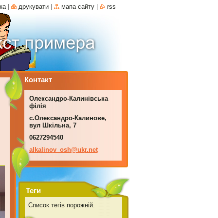
ка
|
друкувати
|
мапа сайту
|
rss
Контакт
Олександро-Калинівська
філія
с.Олександро-Калинове,
вул Шкільна, 7
0627294540
alkalino
v_osh@uk
r.net
Теги
Список тегів порожній.