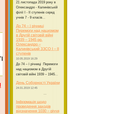
21 листопада 2019 року в
Олександро - Калинівській
філії І - ІІ ступенів серед
учнів 7 - 9 класів...
До 74 – ї річниці
Перемоги над нацизмом
в Другій світовій війні
1939 – 1945 рр.
Олександро –
Калинівський ЗЗСО І – ІІ
ступенів
10.05.2019 16:29
До 74 – ї річниці Перемоги
над нацизмом в Другій
світовій війні 1939 – 1945...
я
День Соборності України
24.01.2019 12:45
...
Інформація щодо
проведення заходів
відзначення 1030 – річчя