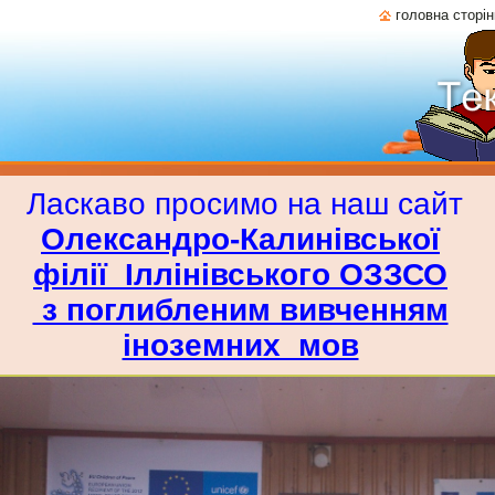
головна сторін
Ласкаво просимо на наш сайт
Олександро-Калинівської
філії
Іллінівського ОЗЗСО
з поглибленим вивченням
іноземних мов