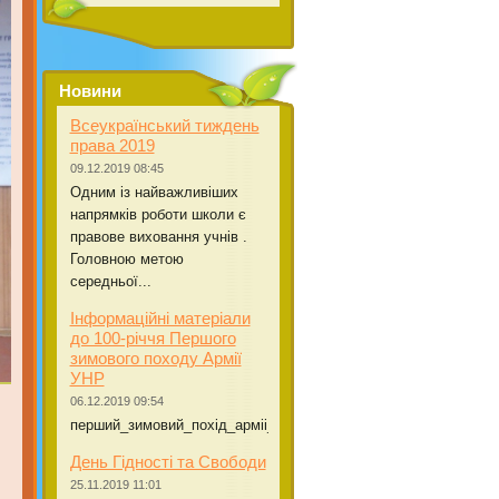
Новини
Всеукраїнський тиждень
права 2019
09.12.2019 08:45
Одним із найважливіших
напрямків роботи школи є
правове виховання учнів .
Головною метою
середньої...
Інформаційні матеріали
до 100-річчя Першого
зимового походу Армії
УНР
06.12.2019 09:54
перший_зимовий_похiд_армii_УНР.
День Гідності та Свободи
25.11.2019 11:01