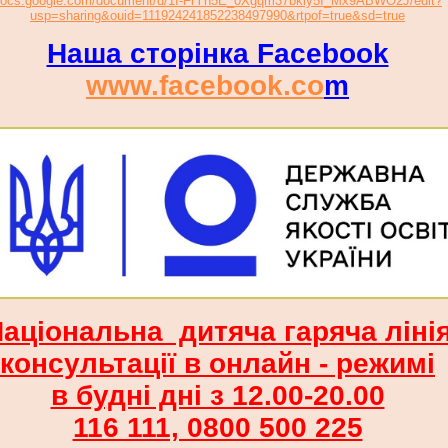
ocs.google.com/document/d/1I-FrYh5E_0Xgqm37bkiy5I_Mx9ABWO2J/edit?
usp=sharing&ouid=111924241852238497990&rtpof=true&sd=true
Наша сторінка Facebook
www.facebook.co
m
аціональна дитяча гаряча ліні
консультації в онлайн - режимі
в будні дні з 12.00-20.00
116 111, 0800 500 225