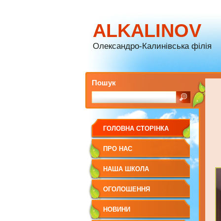
ALKALINOV
Олександро-Калинівська філія
Пошук
ГОЛОВНА СТОРІНКА
ПРО НАС
НАША ШКОЛА
ОГОЛОШЕННЯ
НОВИНИ