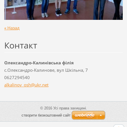
« Назад
Контакт
Олександро-Калинівська філія
с.Олександро-Калинове, вул Шкільна, 7
0627294540
alkalino
v_osh@uk
r.net
© 2016 Усі права захищені.
cтворити безкоштовний сайт