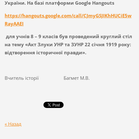
України. На базі платформи
Google
Hangouts
https://hangouts.google.com/call/CJmyGSJIKhHUCiE5w
RayAAEI
для учнів 8 – 9 класів був проведений круглий стіл
на тему «Акт З
луки УНР та ЗУНР 22 січня 1919 року:
відтворення історичної правди».
Вчитель історії Багмет М.В.
« Назад