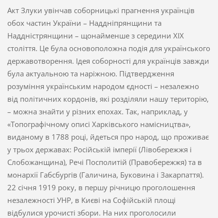
Акт Злуки увінчав соборницькі прагнення українців
обох частин України – Наддніпрянщини та
Наддністрянщини – щонайменше з середини XIX
століття. Це була основоположна подія для українського
державотворення. Ідея соборності для українців завжди
була актуальною та наріжною. Підтвердження
розуміння українським народом єдності – незалежно
від політичних кордонів, які розділяли нашу територію,
– можна знайти у різних епохах. Так, наприклад, у
«Топографічному описі Харківського намісництва»,
виданому в 1788 році, йдеться про народ, що проживає
у трьох державах: Російській імперії (Лівобережжя і
Слобожанщина), Речі Посполитій (Правобережжя) та в
монархії Габсбургів (Галичина, Буковина і Закарпаття).
22 січня 1919 року, в першу річницю проголошення
незалежності УНР, в Києві на Софійській площі
відбулися урочисті збори. На них проголосили