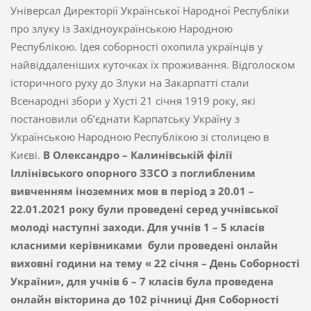
Універсал Директорії Української Народної Республіки
про злуку із Західноукраїнською Народною
Республікою. Ідея соборності охопила українців у
найвіддаленіших куточках їх проживання. Відголоском
історичного руху до Злуки на Закарпатті стали
Всенародні збори у Хусті 21 січня 1919 року, які
постановили об’єднати Карпатську Україну з
Українською Народною Республікою зі столицею в
Києві.
В Олександро – Калинівській філії
Іллінівського опорного ЗЗСО з поглибленим
вивченням іноземних мов в період з 20.01 –
22.01.2021 року були проведені серед учнівської
молоді наступні заходи. Для учнів 1 – 5 класів
класними керівниками були проведені онлайн
виховні години на тему « 22 січня – День Соборності
України», для учнів 6 – 7 класів була проведена
онлайн вікторина до 102 річниці Дня Соборності